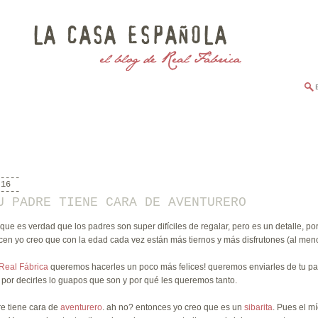
.16
U PADRE TIENE CARA DE AVENTURERO
 que es verdad que los padres son super difíciles de regalar, pero es un detalle, 
en yo creo que con la edad cada vez están más tiernos y más disfrutones (al meno
Real Fábrica
queremos hacerles un poco más felices! queremos enviarles de tu par
, por decirles lo guapos que son y por qué les queremos tanto.
e tiene cara de
aventurero
. ah no? entonces yo creo que es un
sibarita
. Pues el m