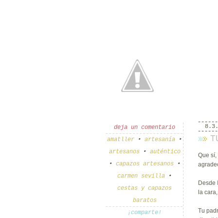
8.3
deja un comentario
T
amatller
•
artesanía
•
artesanos
•
auténtico
Que sí,
•
capazos artesanos
•
agradec
carmen sevilla
•
Desde
cestas y capazos
la cara
baratos
Tu padr
¡comparte!