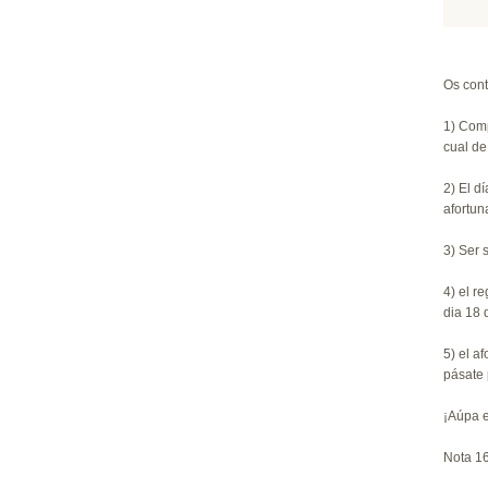
Os cont
1) Com
cual de
2) El d
afortun
3) Ser 
4) el r
dia 18 
5) el a
pásate 
¡Aúpa e
Nota 1