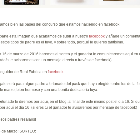
amos bien las bases del concurso que estamos haciendo en facebook:
parte esta imagen que acabamos de subir a nuestro
facebook
y añade un comentar
 estos tipos de padre es el tuyo, y sobre todo, porqué le quieres tantísimo.
ía 16 de marzo de 2016 haremos el sorteo y el ganador lo comunicaremos aquí en es
ado/a le avisaremos con un mensaje directo a través de facebook)
seguidor de Real Fábrica en
facebook
egalo será para algún padre afortunado del pack que haya elegido entre los de la f
de marzo, bien hermoso y con una bonita dedicatoria tuya.
fortunado lo diremos por aquí, en el blog, al final de este mismo post el dia 16. Si q
por aquí el día 16! (si eres tu el ganador te avisaremos por mensaje de facebook)
sos padres resalaos!
6 de Marzo: SORTEO: