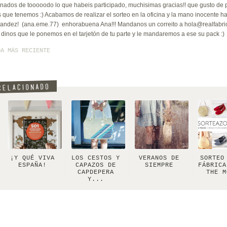
ados de tooooodo lo que habeis participado, muchisimas gracias!! que gusto de pa
 que tenemos :) Acabamos de realizar el sorteo en la oficina y la mano inocente ha 
andez! (ana.eme.77) enhorabuena Ana!!! Mandanos un correito a hola@realfabric
 dinos que le ponemos en el tarjetón de tu parte y le mandaremos a ese su pack :)
DA MÁS RECIENTE
¡Y QUÉ VIVA
LOS CESTOS Y
VERANOS DE
SORTEO
ESPAÑA!
CAPAZOS DE
SIEMPRE
FÁBRICA
CAPDEPERA
THE M
Y...