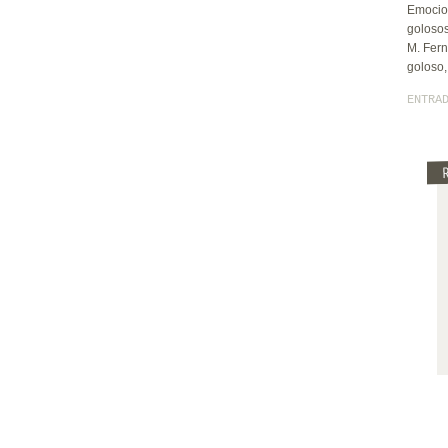
Emocion
golosos
M. Fern
goloso,
ENTRA