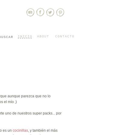
INICIO
ABOUT
CONTACTO
porque aunque parezca que no lo
s el mío ;)
te uno de nuestros super packs... por
ío es un
cocinillas
, y también el más