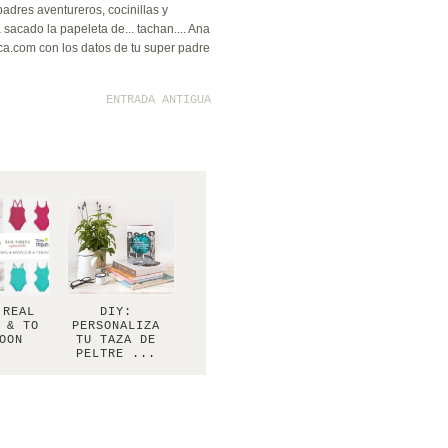
dres aventureros, cocinillas y
sacado la papeleta de... tachan.... Ana
a.com con los datos de tu super padre
ENTRADA ANTIGUA
 REAL
DIY:
 & TO
PERSONALIZA
OON
TU TAZA DE
PELTRE ...